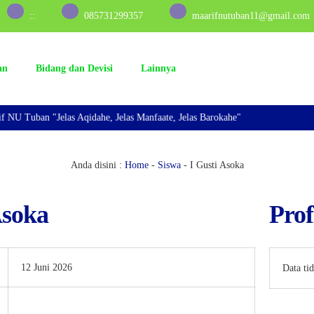
:
:
085731299357
maarifnutuban11@gmail.com
an
Bidang dan Devisi
Lainnya
 NU Tuban "Jelas Aqidahe, Jelas Manfaate, Jelas Barokahe"
Anda disini :
Home
-
Siswa
-
I Gusti Asoka
Asoka
Prof
12 Juni 2026
Data ti
Kelas 12 IPS