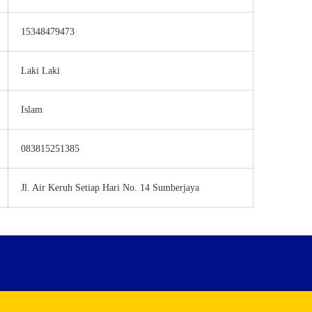
15348479473
Laki Laki
Islam
083815251385
Jl. Air Keruh Setiap Hari No. 14 Sumberjaya