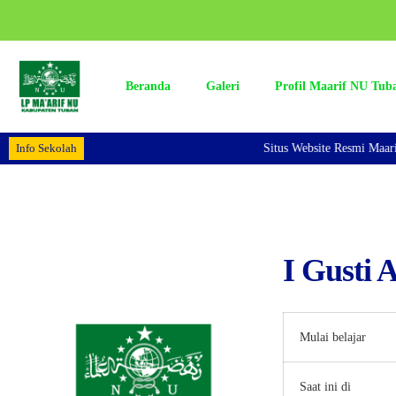
Beranda
Galeri
Profil Maarif NU Tub
Info Sekolah
Situs Website Resmi Maarif
I Gusti 
Mulai belajar
Saat ini di