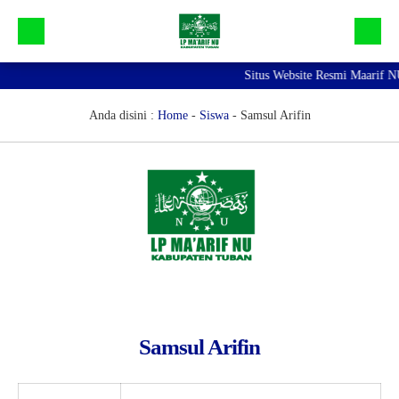
Situs Website Resmi Maarif NU
Beranda
Galeri
Anda disini :
Home
-
Siswa
-
Samsul Arifin
Profil Maarif NU Tuban
Bidang dan Devisi
Lainnya
Samsul Arifin