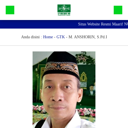
Situs Website Resmi Maarif NU 
Beranda
Galeri
Anda disini :
Home
-
GTK
-
M. ANSHORIN, S.Pd.I
Profil Maarif NU Tuban
Bidang dan Devisi
Lainnya