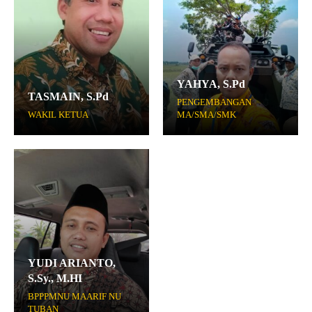
YAHYA, S.Pd
TASMAIN, S.Pd
PENGEMBANGAN
WAKIL KETUA
MA/SMA/SMK
YUDI ARIANTO,
S.Sy., M.HI
BPPPMNU MAARIF NU
TUBAN