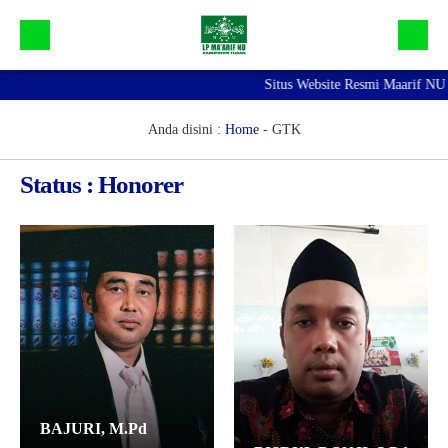
Situs Website Resmi Maarif NU Tuba
Beranda
Galeri
Anda disini :
Home
-
GTK
Profil Maarif NU Tuban
Status : Honorer
Bidang dan Devisi
Lainnya
BAJURI, M.Pd