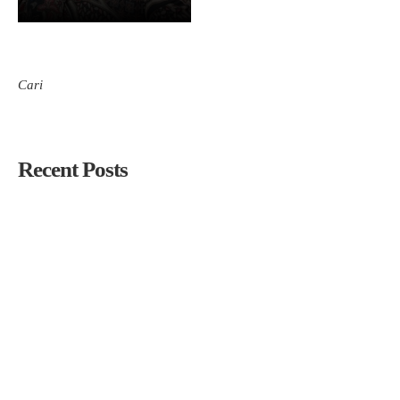
Cari
Cari
Recent Posts
PC. LP Ma’arif NU Tuban Gelar Pembinaan Kepala Madrasah,
Perkuat Kepercayaan Publik dan Daya Saing Lembaga
PC LP Ma’arif NU Tuban Lantik Kepala SMK YPM 12 Tuban
dan MTs Ma’arif NU Tuban Periode 2026–2030
Siapkan Pemimpin Pendidikan Masa Depan Melalui Seleksi
Kepala Madrasah/Sekolah 2026
Cari Pemimpin Visioner, LP Ma’arif NU Tuban Gelar Rekrutmen
Terbuka Kepala SMK YPM 12 dan MTs Ma’arif
KH. Abdul Matin Apresiasi Kerja Keras Panitia Lokal Muskerwil