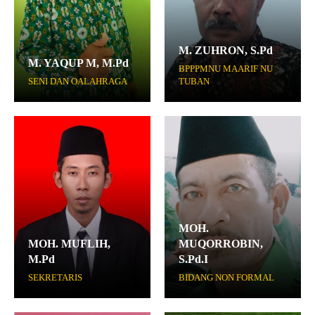
M. ZUHRON, S.Pd
M. YAQUP M, M.Pd
BPPPMNU MAARIF NU
SENI DAN OALAHRAGA
TUBAN
MOH.
MOH. MUFLIH,
MUQORROBIN,
M.Pd
S.Pd.I
SEKRETARIS
BIDANG NON FORMAL