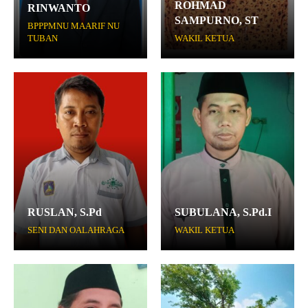
ROHMAD
RINWANTO
SAMPURNO, ST
BPPPMNU MAARIF NU
TUBAN
WAKIL KETUA
RUSLAN, S.Pd
SUBULANA, S.Pd.I
SENI DAN OALAHRAGA
WAKIL KETUA