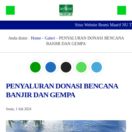
Situs Website Resmi Maarif NU Tuban 
Beranda
Galeri
Anda disini :
Home
-
Galeri
-
PENYALURAN DONASI BENCANA
BANJIR DAN GEMPA
Profil Maarif NU Tuban
Bidang dan Devisi
Lainnya
PENYALURAN DONASI BENCANA
BANJIR DAN GEMPA
Senin, 1 Juli 2024