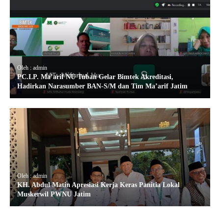
Oleh : admin
PC.LP. Ma’arif NU Tuban Gelar Bimtek Akreditasi,
Hadirkan Narasumber BAN-S/M dan Tim Ma’arif Jatim
Oleh : admin
KH. Abdul Matin Apresiasi Kerja Keras Panitia Lokal
Muskerwil PWNU Jatim