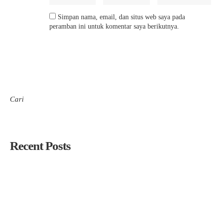
Simpan nama, email, dan situs web saya pada
peramban ini untuk komentar saya berikutnya.
Cari
Cari
Recent Posts
PC. LP Ma’arif NU Tuban Gelar Pembinaan Kepala Madrasah,
Perkuat Kepercayaan Publik dan Daya Saing Lembaga
PC LP Ma’arif NU Tuban Lantik Kepala SMK YPM 12 Tuban
dan MTs Ma’arif NU Tuban Periode 2026–2030
Siapkan Pemimpin Pendidikan Masa Depan Melalui Seleksi