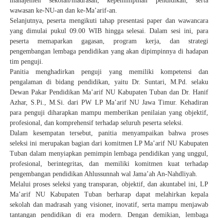
manajemen sekolah/madrasah, kepemimpinan pendidikan, serta
wawasan ke-NU-an dan ke-Ma’arif-an.
Selanjutnya, peserta mengikuti tahap presentasi paper dan wawancara
yang dimulai pukul 09.00 WIB hingga selesai. Dalam sesi ini, para
peserta memaparkan gagasan, program kerja, dan strategi
pengembangan lembaga pendidikan yang akan dipimpinnya di hadapan
tim penguji.
Panitia menghadirkan penguji yang memiliki kompetensi dan
pengalaman di bidang pendidikan, yaitu Dr. Suntari, M.Pd. selaku
Dewan Pakar Pendidikan Ma’arif NU Kabupaten Tuban dan Dr. Hanif
Azhar, S.Pi., M.Si. dari PW LP Ma’arif NU Jawa Timur. Kehadiran
para penguji diharapkan mampu memberikan penilaian yang objektif,
profesional, dan komprehensif terhadap seluruh peserta seleksi.
Dalam kesempatan tersebut, panitia menyampaikan bahwa proses
seleksi ini merupakan bagian dari komitmen LP Ma’arif NU Kabupaten
Tuban dalam menyiapkan pemimpin lembaga pendidikan yang unggul,
profesional, berintegritas, dan memiliki komitmen kuat terhadap
pengembangan pendidikan Ahlussunnah wal Jama’ah An-Nahdliyah.
Melalui proses seleksi yang transparan, objektif, dan akuntabel ini, LP
Ma’arif NU Kabupaten Tuban berharap dapat melahirkan kepala
sekolah dan madrasah yang visioner, inovatif, serta mampu menjawab
tantangan pendidikan di era modern. Dengan demikian, lembaga