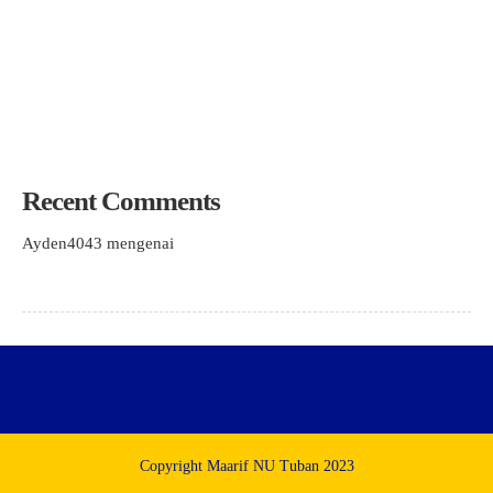
Kepala Madrasah/Sekolah 2026
Cari Pemimpin Visioner, LP Ma’arif NU Tuban Gelar Rekrutmen
Terbuka Kepala SMK YPM 12 dan MTs Ma’arif
KH. Abdul Matin Apresiasi Kerja Keras Panitia Lokal Muskerwil
PWNU Jatim
Recent Comments
Ayden4043
mengenai
STUDY TIRU LP. MAARIF TUBAN DI
LP. MAARIF BABAT, PCNU TEKANKAN BANGUN
KEPERCAYAAN DI LEMBAGA NAUNGAN MAARIF
Copyright Maarif NU Tuban 2023