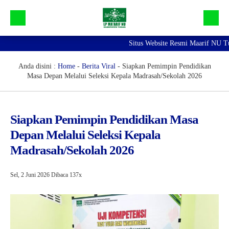
Situs Website Resmi Maarif NU Tuban 
Beranda
Galeri
Anda disini :
Home
-
Berita Viral
-
Siapkan Pemimpin Pendidikan
Masa Depan Melalui Seleksi Kepala Madrasah/Sekolah 2026
Profil Maarif NU Tuban
Bidang dan Devisi
Siapkan Pemimpin Pendidikan Masa
Lainnya
Depan Melalui Seleksi Kepala
Madrasah/Sekolah 2026
Sel, 2 Juni 2026
Dibaca 137x