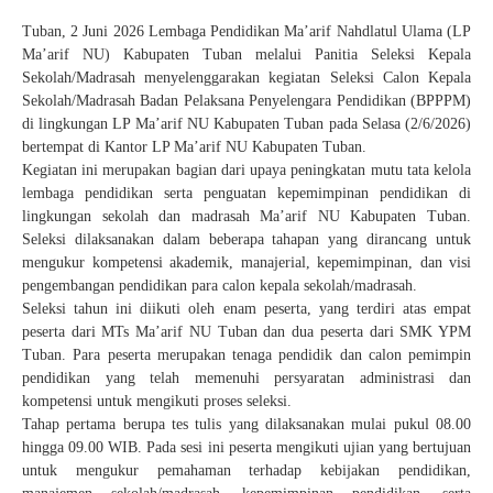
Tuban, 2 Juni 2026 Lembaga Pendidikan Ma’arif Nahdlatul Ulama (LP
Ma’arif NU) Kabupaten Tuban melalui Panitia Seleksi Kepala
Sekolah/Madrasah menyelenggarakan kegiatan Seleksi Calon Kepala
Sekolah/Madrasah Badan Pelaksana Penyelengara Pendidikan (BPPPM)
di lingkungan LP Ma’arif NU Kabupaten Tuban pada Selasa (2/6/2026)
bertempat di Kantor LP Ma’arif NU Kabupaten Tuban.
Kegiatan ini merupakan bagian dari upaya peningkatan mutu tata kelola
lembaga pendidikan serta penguatan kepemimpinan pendidikan di
lingkungan sekolah dan madrasah Ma’arif NU Kabupaten Tuban.
Seleksi dilaksanakan dalam beberapa tahapan yang dirancang untuk
mengukur kompetensi akademik, manajerial, kepemimpinan, dan visi
pengembangan pendidikan para calon kepala sekolah/madrasah.
Seleksi tahun ini diikuti oleh enam peserta, yang terdiri atas empat
peserta dari MTs Ma’arif NU Tuban dan dua peserta dari SMK YPM
Tuban. Para peserta merupakan tenaga pendidik dan calon pemimpin
pendidikan yang telah memenuhi persyaratan administrasi dan
kompetensi untuk mengikuti proses seleksi.
Tahap pertama berupa tes tulis yang dilaksanakan mulai pukul 08.00
hingga 09.00 WIB. Pada sesi ini peserta mengikuti ujian yang bertujuan
untuk mengukur pemahaman terhadap kebijakan pendidikan,