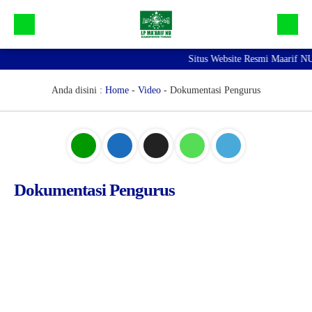
Situs Website Resmi Maarif NU 
Beranda
Galeri
Anda disini :
Home
-
Video
-
Dokumentasi Pengurus
Profil Maarif NU Tuban
Bidang dan Devisi
Lainnya
Dokumentasi Pengurus