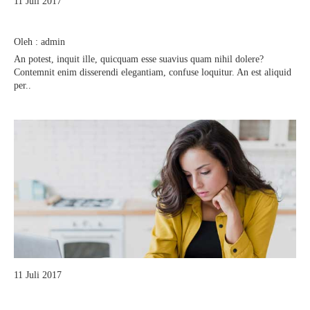
11 Juli 2017
Pelajaran Serta Keteladanan Dari Para Pahlawan
Oleh : admin
An potest, inquit ille, quicquam esse suavius quam nihil dolere?
Contemnit enim disserendi elegantiam, confuse loquitur. An est aliquid
per..
11 Juli 2017
Tugas Kepala Sekolah Sebagai Pembina Siswa Siswa