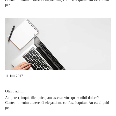
Contemnit enim disserendi elegantiam, confuse loquitur. An est aliquid
per..
11 Juli 2017
Membentuk Karakter Siswa Di Sekolah
Oleh : admin
An potest, inquit ille, quicquam esse suavius quam nihil dolere?
Contemnit enim disserendi elegantiam, confuse loquitur. An est aliquid
per..