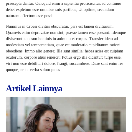
praecepta dantur. Quicquid enim a sapientia proficiscitur, id continuo
debet expletum esse omnibus suis partibus; Ut optime, secundum
naturam affectum esse possit.
Nummus in Croesi divitiis obscuratur, pars est tamen divitiarum.
Quamvis enim depravatae non sint, pravae tamen esse possunt. Idemque
diviserunt naturam hominis in animum et corpus. Transfer idem ad
modestiam vel temperantiam, quae est moderatio cupiditatum rationi
oboediens. Immo alio genere; Illa sunt similia: hebes acies est cuipiam
oculorum, corpore alius senescit; Potius ergo illa dicantur: turpe esse,
viri non esse debilitari dolore, frangi, succumbere. Duae sunt enim res
quoque, ne tu verba solum putes.
Artikel Lainnya