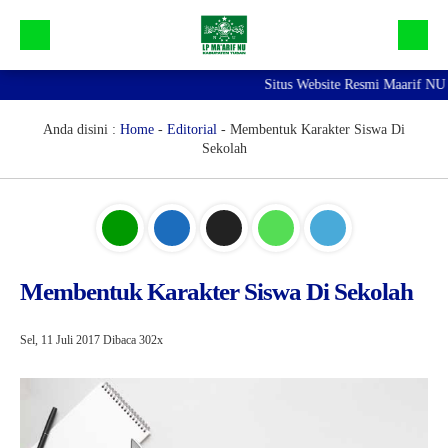
Situs Website Resmi Maarif NU Tu
Beranda
Galeri
Anda disini :
Home
-
Editorial
-
Membentuk Karakter Siswa Di
Sekolah
Profil Maarif NU Tuban
Bidang dan Devisi
Lainnya
Membentuk Karakter Siswa Di Sekolah
Sel, 11 Juli 2017
Dibaca 302x