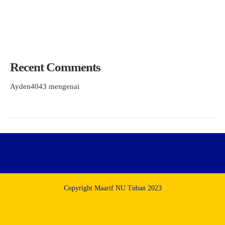
Terbuka Kepala SMK YPM 12 dan MTs Ma’arif
KH. Abdul Matin Apresiasi Kerja Keras Panitia Lokal Muskerwil
PWNU Jatim
Recent Comments
Ayden4043
mengenai
STUDY TIRU LP. MAARIF TUBAN DI
LP. MAARIF BABAT, PCNU TEKANKAN BANGUN
KEPERCAYAAN DI LEMBAGA NAUNGAN MAARIF
Copyright Maarif NU Tuban 2023