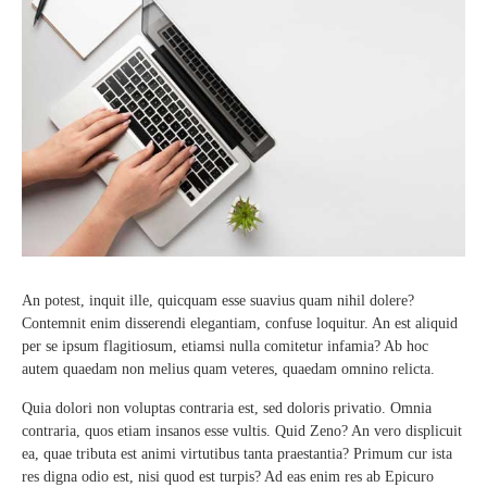
An potest, inquit ille, quicquam esse suavius quam nihil dolere?
Contemnit enim disserendi elegantiam, confuse loquitur. An est aliquid
per se ipsum flagitiosum, etiamsi nulla comitetur infamia? Ab hoc
autem quaedam non melius quam veteres, quaedam omnino relicta.
Quia dolori non voluptas contraria est, sed doloris privatio. Omnia
contraria, quos etiam insanos esse vultis. Quid Zeno? An vero displicuit
ea, quae tributa est animi virtutibus tanta praestantia? Primum cur ista
res digna odio est, nisi quod est turpis? Ad eas enim res ab Epicuro