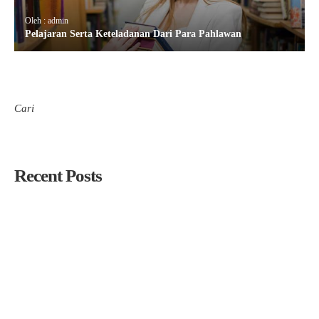
Oleh : admin
Pelajaran Serta Keteladanan Dari Para Pahlawan
Cari
Cari
Recent Posts
PC. LP Ma’arif NU Tuban Gelar Pembinaan Kepala Madrasah,
Perkuat Kepercayaan Publik dan Daya Saing Lembaga
PC LP Ma’arif NU Tuban Lantik Kepala SMK YPM 12 Tuban
dan MTs Ma’arif NU Tuban Periode 2026–2030
Siapkan Pemimpin Pendidikan Masa Depan Melalui Seleksi
Kepala Madrasah/Sekolah 2026
Cari Pemimpin Visioner, LP Ma’arif NU Tuban Gelar Rekrutmen