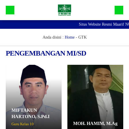
Situs Website Resmi Maarif NU
Beranda
Galeri
Anda disini :
Home
-
GTK
Profil Maarif NU Tuban
PENGEMBANGAN MI/SD
Bidang dan Devisi
Lainnya
MIFTAKUN
HARTONO, S.Pd.I
MOH. HAMIM, M.Ag
Guru Kelas 10