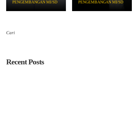
PENGEMBANGAN MI/SD
PENGEMBANGAN MI/SD
Cari
Cari
Recent Posts
PC. LP Ma’arif NU Tuban Gelar Pembinaan Kepala Madrasah,
Perkuat Kepercayaan Publik dan Daya Saing Lembaga
PC LP Ma’arif NU Tuban Lantik Kepala SMK YPM 12 Tuban
dan MTs Ma’arif NU Tuban Periode 2026–2030
Siapkan Pemimpin Pendidikan Masa Depan Melalui Seleksi
Kepala Madrasah/Sekolah 2026
Cari Pemimpin Visioner, LP Ma’arif NU Tuban Gelar Rekrutmen
Terbuka Kepala SMK YPM 12 dan MTs Ma’arif
KH. Abdul Matin Apresiasi Kerja Keras Panitia Lokal Muskerwil