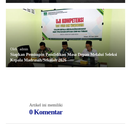
Oleh : admin
Siapkan Pemimpin Pendidikan Masa Depan Melalui Seleksi
Kepala Madrasah/Sekolah 2026
Artikel ini memiliki
0 Komentar