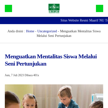
Situs Website Resmi Maarif NU Tuban 
Beranda
Galeri
Anda disini :
Home
-
Uncategorized
-
Menguatkan Mentalitas Siswa
Melalui Seni Pertunjukan
Profil Maarif NU Tuban
Bidang dan Devisi
Menguatkan Mentalitas Siswa Melalui
Lainnya
Seni Pertunjukan
Jum, 7 Juli 2023
Dibaca 401x