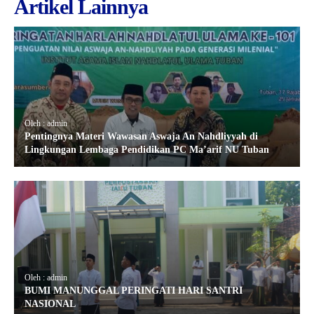
Artikel Lainnya
Oleh : admin
Pentingnya Materi Wawasan Aswaja An Nahdliyyah di
Lingkungan Lembaga Pendidikan PC Ma’arif NU Tuban
Oleh : admin
BUMI MANUNGGAL PERINGATI HARI SANTRI
NASIONAL