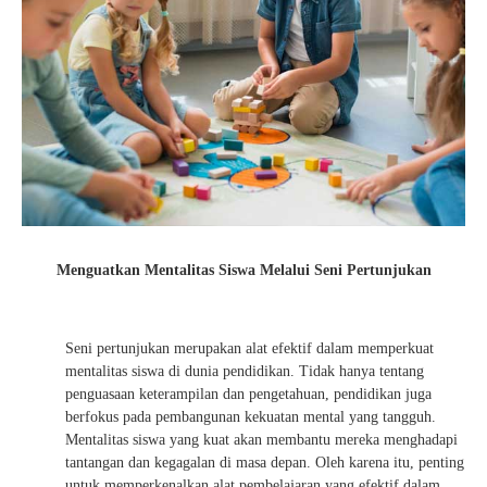
Menguatkan Mentalitas Siswa Melalui Seni Pertunjukan
Seni pertunjukan merupakan alat efektif dalam memperkuat
mentalitas siswa di dunia pendidikan. Tidak hanya tentang
penguasaan keterampilan dan pengetahuan, pendidikan juga
berfokus pada pembangunan kekuatan mental yang tangguh.
Mentalitas siswa yang kuat akan membantu mereka menghadapi
tantangan dan kegagalan di masa depan. Oleh karena itu, penting
untuk memperkenalkan alat pembelajaran yang efektif dalam