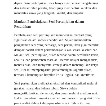
depan. Seni pertunjukan tidak hanya memberikan pengetahuan
dan keterampilan praktis, tetapi juga membentuk karakter dan
mentalitas siswa yang tangguh, kreatif, dan empatik.
Manfaat Pembelajaran Seni Pertunjukan dalam
Pendidikan
Pembelajaran seni pertunjukan memberikan manfaat yang
signifikan dalam konteks pendidikan. Selain memberikan
pengalaman seni yang berharga, seni pertunjukan juga memiliki
dampak positif dalam perkembangan siswa secara keseluruhan.
Melalui seni pertunjukan, siswa terlibat dalam pemikiran kritis,
analitis, dan pemecahan masalah. Mereka belajar menganalisis,
menafsirkan, dan menyusun strategi dalam menampilkan karya
seni. Hal ini mempengaruhi perkembangan kognitif siswa,
termasuk kemampuan berpikir kritis, logika, dan kreativitas.
Seni pertunjukan melibatkan ekspresi dan komunikasi melalui
gerakan, suara, dan bahasa tubuh. Siswa belajar
mengartikulasikan ide, emosi, dan pesan melalui medium seni.
Hal ini membantu mereka menjadi komunikator yang efektif dan
percaya diri dalam kehidupan sehari-hari. Selain itu, seni