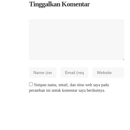
Tinggalkan Komentar
Simpan nama, email, dan situs web saya pada
peramban ini untuk komentar saya berikutnya.