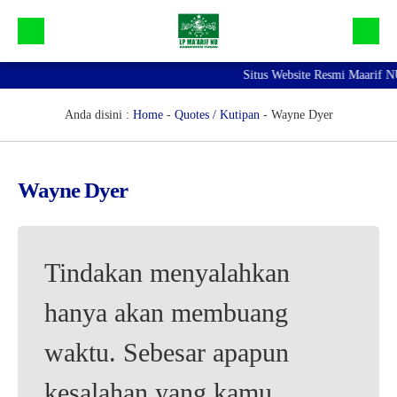
Situs Website Resmi Maarif NU
Beranda
Galeri
Anda disini :
Home
-
Quotes / Kutipan
-
Wayne Dyer
Profil Maarif NU Tuban
Bidang dan Devisi
Wayne Dyer
Lainnya
Tindakan menyalahkan
hanya akan membuang
waktu. Sebesar apapun
kesalahan yang kamu