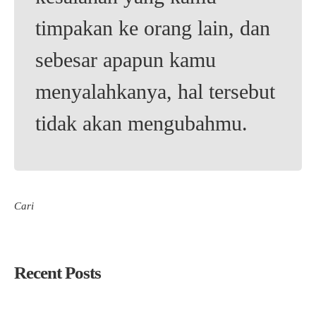
timpakan ke orang lain, dan
sebesar apapun kamu
menyalahkanya, hal tersebut
tidak akan mengubahmu.
Cari
Cari
Recent Posts
PC. LP Ma’arif NU Tuban Gelar Pembinaan Kepala Madrasah,
Perkuat Kepercayaan Publik dan Daya Saing Lembaga